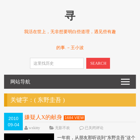
寻
我活在世上，无非想要明白些道理，遇见些有趣
的事.－王小波
SEARCH
网站导航
关键字：(
东野圭吾
)
嫌疑人X的献身
1684 VIEW
2010
09-04
wxkitty
无影不欢
已关闭评论
一年前，从朋友那听说到“东野圭吾”这个