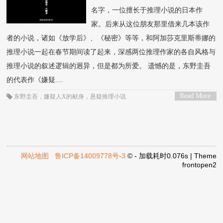
名字，一位擅长于推理小说的日本作
家。后来从这位朋友那里借来几本该作
者的小说，诸如《放学后》、《秘密》等等，和阿加莎克里斯蒂娜的
推理小说一起在春节期间读了起来，深感两位推理作家的各自风格与
推理小说的叙述逻辑的迥异，但是都为所爱。 遗憾的是，东野圭吾
的代表作《嫌疑....
Read More
东野圭吾
，
嫌疑人X的献身
，
悬疑推理小说
>
网站地图
鲁ICP备14009778号-3
© - 加载耗时0.076s | Theme
frontopen2