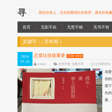
寻
我活在世上，无非想要明白些道理，遇见些有趣
首页
无影不欢
无愁不赋
无书不智
关键字：(
乔布斯
)
态度比技能重要
2008 VIEW
2014
07-16
wxkitty
无书不智
,
无教不养
已关闭评论
亲爱
信的
接下
生的
腹...