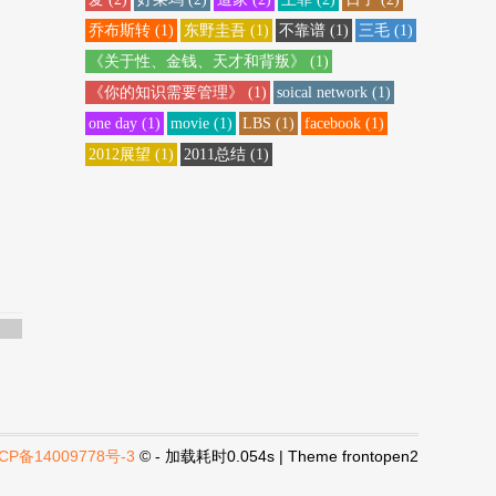
乔布斯转
(1)
东野圭吾
(1)
不靠谱
(1)
三毛
(1)
《关于性、金钱、天才和背叛》
(1)
《你的知识需要管理》
(1)
soical network
(1)
one day
(1)
movie
(1)
LBS
(1)
facebook
(1)
2012展望
(1)
2011总结
(1)
CP备14009778号-3
© - 加载耗时0.054s | Theme
frontopen2