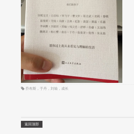
乔布斯
，
于丹
，
刘瑜
，
成长
返回顶部