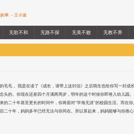
的事.－王小波
无歌不和
无路不探
无美不败
无教不养
的毛毛， 我是在读了《成长，请带上这封信》之后萌生也给你写一封成
念头的。你现在还差四个月满两周岁，明年的这个时候你即将入幼儿园。
来的二十年甚至更长的时间中，你将面对“学海无涯”的校园生活。而在你
后二十年，妈妈多半已经无法与你同在。所以算起来，妈妈能够与你推心
.