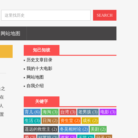
SEARCH
网站地图
知己知彼
历史文章目录
我的十大电影
网站地图
自我介绍
长之
在
关键字
人
育儿
(6)
海淘
(3)
台湾
(3)
老男孩
(3)
电影
(3)
置
生活
(3)
日淘
(2)
资生堂
(2)
成长
(2)
遥远的救世主
(2)
冬吴相对论
(2)
美剧
(2)
爱
(2)
好莱坞
(2)
道家
(2)
王菲
(2)
日子
(2)