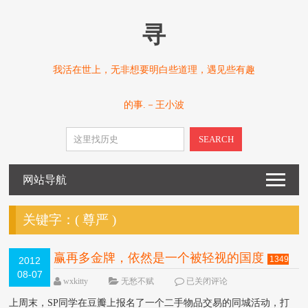
寻
我活在世上，无非想要明白些道理，遇见些有趣
的事.－王小波
SEARCH
网站导航
关键字：(
尊严
)
赢再多金牌，依然是一个被轻视的国度
1349
2012
08-07
VIEW
wxkitty
无愁不赋
已关闭评论
上周末，SP同学在豆瓣上报名了一个二手物品交易的同城活动，打