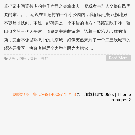
算把家中闲置甚多的电子产品之类拿出去，卖或者与别人交换自己需
要的东西。 活动设在亚运村的一个小公园内，我们俩七拐八拐地好
不容易才找到。不过，那确实是一个不错的地方：马路宽敞干净，骄
阳似火的三伏天午后，道路两旁林荫浓密，透着一股沁人心脾的清
新，完全不像是熟悉中的北京城，好像突然来到了一个二三线城市的
经济开发区，执政者拼尽全力举全民之力把它....
Read More
人权
，
国家
，
奥运
，
尊严
>
网站地图
鲁ICP备14009778号-3
© - 加载耗时0.052s | Theme
frontopen2