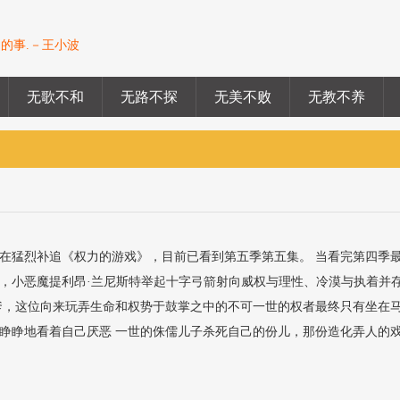
的事.－王小波
无歌不和
无路不探
无美不败
无教不养
在猛烈补追《权力的游戏》，目前已看到第五季第五集。 当看完第四季
，小恶魔提利昂·兰尼斯特举起十字弓箭射向威权与理性、冷漠与执着并
爹，这位向来玩弄生命和权势于鼓掌之中的不可一世的权者最终只有坐在
睁睁地看着自己厌恶 一世的侏儒儿子杀死自己的份儿，那份造化弄人的
.