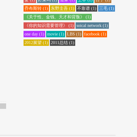
乔布斯转
(1)
东野圭吾
(1)
不靠谱
(1)
三毛
(1)
《关于性、金钱、天才和背叛》
(1)
《你的知识需要管理》
(1)
soical network
(1)
one day
(1)
movie
(1)
LBS
(1)
facebook
(1)
2012展望
(1)
2011总结
(1)