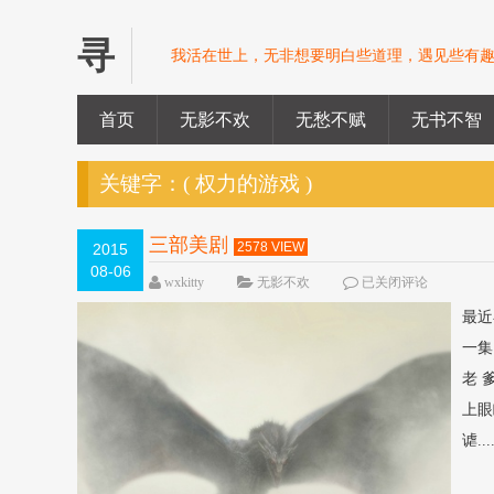
寻
我活在世上，无非想要明白些道理，遇见些有趣
首页
无影不欢
无愁不赋
无书不智
关键字：(
权力的游戏
)
三部美剧
2578 VIEW
2015
08-06
wxkitty
无影不欢
已关闭评论
最近
一集
老 
上眼
谑...