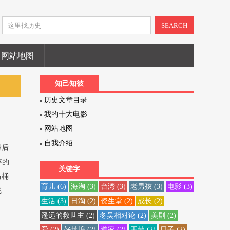
SEARCH
网站地图
知己知彼
历史文章目录
我的十大电影
网站地图
自我介绍
最后
存的
关键字
马桶
育儿
(6)
海淘
(3)
台湾
(3)
老男孩
(3)
电影
(3)
戏
生活
(3)
日淘
(2)
资生堂
(2)
成长
(2)
遥远的救世主
(2)
冬吴相对论
(2)
美剧
(2)
爱
(2)
好莱坞
(2)
道家
(2)
王菲
(2)
日子
(2)