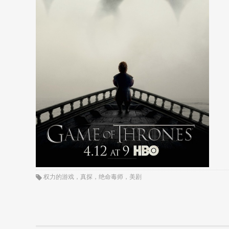
权力的游戏
，
真探
，
绝命毒师
，
美剧