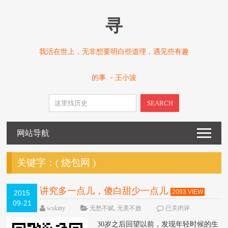
寻
我活在世上，无非想要明白些道理，遇见些有趣
的事.－王小波
SEARCH
网站导航
关键字：(
烧包网
)
讲究多一点儿，傻白甜少一点儿
2093 VIEW
2015
09-21
wxkitty
无愁不赋
,
无美不败
已关闭评
论
30岁之后回望以前，发现年轻时候的生