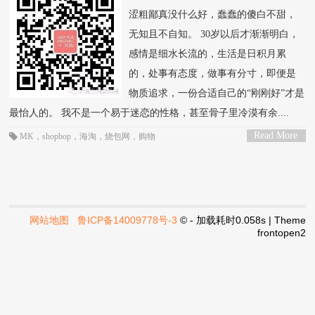
涩粗鄙真没什么好，蠢蠢的傻白不甜，
无知且不自知。 30岁以后才渐渐明白，
感情是细水长流的，生活是日积月累
的，处事有态度，做事有分寸，即便是
物质追求，一份合适自己的“刚刚好”才是
最怡人的。 我不是一个易于迷恋的性格，甚至骨子里冷漠有余....
Read More
MK
，
shopbop
，
海淘
，
烧包网
，
购物
>
网站地图
鲁ICP备14009778号-3
© - 加载耗时0.058s | Theme
frontopen2