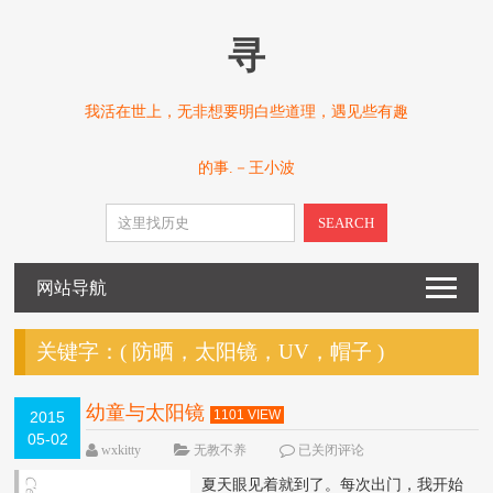
寻
我活在世上，无非想要明白些道理，遇见些有趣
的事.－王小波
SEARCH
网站导航
关键字：(
防晒，太阳镜，UV，帽子
)
幼童与太阳镜
1101 VIEW
2015
05-02
wxkitty
无教不养
已关闭评论
夏天眼见着就到了。每次出门，我开始