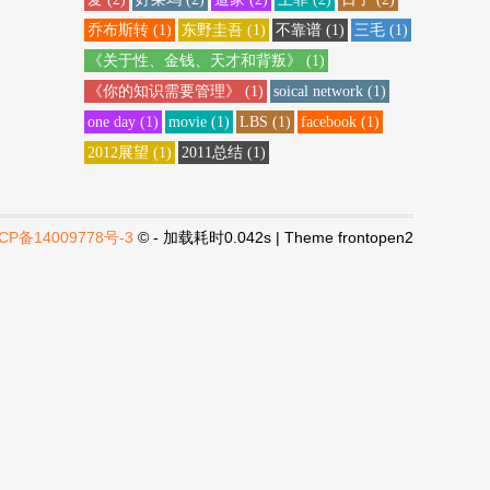
乔布斯转
(1)
东野圭吾
(1)
不靠谱
(1)
三毛
(1)
《关于性、金钱、天才和背叛》
(1)
《你的知识需要管理》
(1)
soical network
(1)
one day
(1)
movie
(1)
LBS
(1)
facebook
(1)
2012展望
(1)
2011总结
(1)
CP备14009778号-3
© - 加载耗时0.042s | Theme
frontopen2