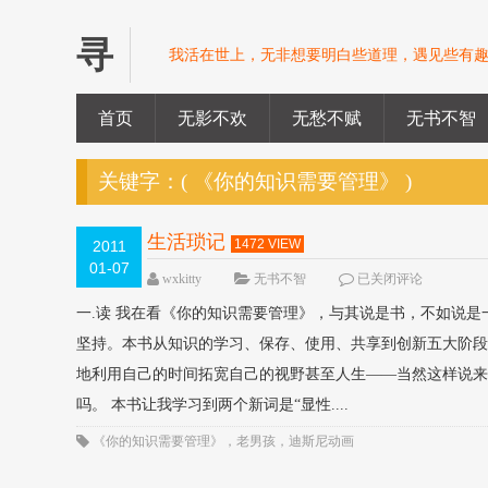
寻
我活在世上，无非想要明白些道理，遇见些有趣
首页
无影不欢
无愁不赋
无书不智
关键字：(
《你的知识需要管理》
)
生活琐记
1472 VIEW
2011
01-07
wxkitty
无书不智
已关闭评论
一.读 我在看《你的知识需要管理》，与其说是书，不如说
坚持。本书从知识的学习、保存、使用、共享到创新五大阶
地利用自己的时间拓宽自己的视野甚至人生——当然这样说
吗。 本书让我学习到两个新词是“显性....
《你的知识需要管理》
，
老男孩
，
迪斯尼动画