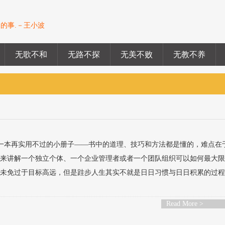
的事.－王小波
无歌不和
无路不探
无美不败
无教不养
是一本再实用不过的小册子——书中的道理、技巧和方法都是懂的，难点在
段来讲解一个独立个体、一个企业管理者或者一个团队组织可以如何最大
来未免过于目标高远，但是跬步人生其实不就是日日习惯与日日积累的过
Read More >