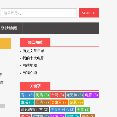
SEARCH
网站地图
知己知彼
历史文章目录
我的十大电影
网站地图
自我介绍
于
限度
关键字
程
育儿
(6)
海淘
(3)
台湾
(3)
老男孩
(3)
电影
(3)
生活
(3)
日淘
(2)
资生堂
(2)
成长
(2)
遥远的救世主
(2)
冬吴相对论
(2)
美剧
(2)
爱
(2)
好莱坞
(2)
道家
(2)
王菲
(2)
日子
(2)