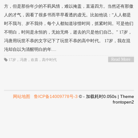
方，但是那份年少的不羁风情，难以掩盖，直逼四方。当然还有那傲
人的才气，因看了很多书而早早看透的虚无。比如他说：“人人都是
时不我与、岁不我待，每个人都知道珍惜时间，抓紧时间。可是他们
不明白，时间是永恒的，无始无终，逝去的只是他们自己。” 17岁，
冯唐用玩世不恭的文字记下了玩世不恭的高中时代。 17岁，我在混
沌却自以为清醒明白的年....
Read More
17岁
，
冯唐
，
欢喜
，
高中时代
>
网站地图
鲁ICP备14009778号-3
© - 加载耗时0.050s | Theme
frontopen2