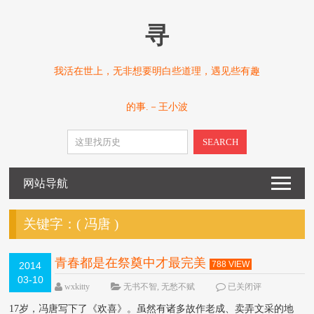
寻
我活在世上，无非想要明白些道理，遇见些有趣
的事.－王小波
SEARCH
网站导航
关键字：(
冯唐
)
青春都是在祭奠中才最完美
788 VIEW
2014
03-10
wxkitty
无书不智
,
无愁不赋
已关闭评
论
17岁，冯唐写下了《欢喜》。虽然有诸多故作老成、卖弄文采的地