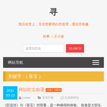
寻
我活在世上，无非想要明白些道理，遇见些有趣
的事.－王小波
SEARCH
网站导航
关键字：(
喜宝
)
何以红尘自适
1062 VIEW
2011
03-23
wxkitty
无书不智
已关闭评论
《巨流河》与《喜宝》对照看，是一种难得的体验。 前者是大部头