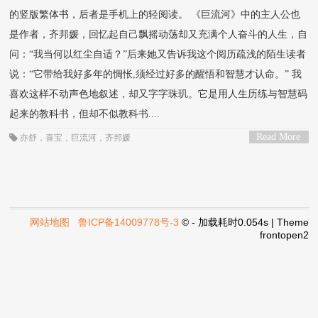
的竖版繁体书，后者是手机上的轻阅读。 《巨流河》中的主人公也
是作者，齐邦媛，回忆起自己飘摇动荡却又充满个人奋斗的人生，自
问：“我当何以红尘自适？”后来她又告诉我这个阅历疏浅的陌生读者
说：“它带给我好多年的惆怅,须经过好多的醒悟和智慧才认命。” 我
喜欢这样不动声色地叙述，却又字字珠玑。它是用人生历练与智慧码
起来的教科书，但却不似教科书....
Read More
亦舒
，
喜宝
，
巨流河
，
齐邦媛
>
网站地图
鲁ICP备14009778号-3
© - 加载耗时0.054s | Theme
frontopen2