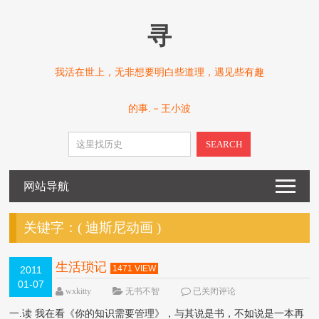
寻
我活在世上，无非想要明白些道理，遇见些有趣
的事.－王小波
SEARCH
网站导航
关键字：(
迪斯尼动画
)
生活琐记
1471 VIEW
2011
01-07
wxkitty
无书不智
已关闭评论
一.读 我在看《你的知识需要管理》，与其说是书，不如说是一本再