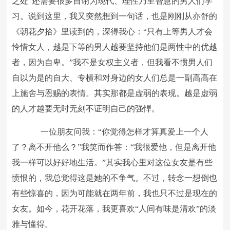
之处”还需要很多自诩为现代、理性乃至智慧的男人们学
习。说到这里，我又突然想到一句话，也是刚刚从亦舒的
《朝花夕拾》里读到的，深得我心：“只有上等男人才会
怜惜女人，越是下等的男人越要坚持他们是两性中的优越
者，因为自卑。”我不是女权主义者，但我看不惯男人们
自以为是的自大、专横和对身边的女人们总是一副高高在
上施舍与恩赐的表情。其实那都是虚弱的表现。越是虚弱
的人才越要无时无刻不证明自己的强悍。
一位朋友问我：“你觉得怎样才算真爱上一个人
了？离不开他么？”我笑而作答：“我很爱他，但是离开他
我一样可以好好地生活。”其实我心里对这位女友是有些
愤恨的，我总觉得这是她的不争气。不过，转念一想倒也
有些惊喜的，因为可能就在两年前，我也只不过是现在的
女友。如今，花开花落，我更喜欢“人间有味是清欢”的淡
雅与懂得。