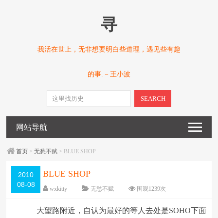
寻
我活在世上，无非想要明白些道理，遇见些有趣
的事.－王小波
SEARCH
网站导航
首页
>
无愁不赋
> BLUE SHOP
BLUE SHOP
2010
08-08
wxkitty
无愁不赋
围观
1239
次
已关闭评论
编辑日期：
2010-08-08
大望路附近，自认为最好的等人去处是SOHO下面
字体：
大
中
小