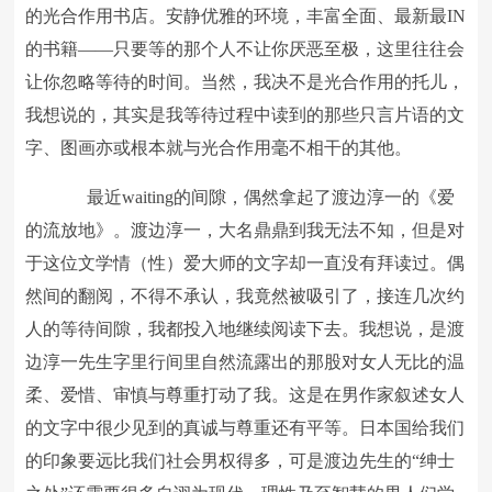
的光合作用书店。安静优雅的环境，丰富全面、最新最IN
的书籍——只要等的那个人不让你厌恶至极，这里往往会
让你忽略等待的时间。当然，我决不是光合作用的托儿，
我想说的，其实是我等待过程中读到的那些只言片语的文
字、图画亦或根本就与光合作用毫不相干的其他。
最近waiting的间隙，偶然拿起了渡边淳一的《爱
的流放地》。渡边淳一，大名鼎鼎到我无法不知，但是对
于这位文学情（性）爱大师的文字却一直没有拜读过。偶
然间的翻阅，不得不承认，我竟然被吸引了，接连几次约
人的等待间隙，我都投入地继续阅读下去。我想说，是渡
边淳一先生字里行间里自然流露出的那股对女人无比的温
柔、爱惜、审慎与尊重打动了我。这是在男作家叙述女人
的文字中很少见到的真诚与尊重还有平等。日本国给我们
的印象要远比我们社会男权得多，可是渡边先生的“绅士