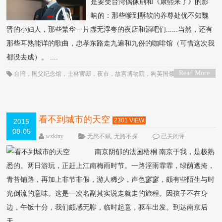
是要受台湾偶像剧和《康熙来了》的影
响的：那些嗲到酥软的养尊处优不知魏
晋的小妇人，那些繁华一片虚无浮夸的夜店和酒吧们......当然，还有
那些耳熟能详的歌曲，忠孝东路走九遍和九份的咖啡馆（可惜这次我
都没去成）。 ....
Read More
台湾
，
国父纪念馆
，
士林官邸
，
夜市
，
故宫博物院
，
狗英国领事馆
，
野柳地
>
质公园
，
高雄
看不到城市的天空
2301 VIEW
2015
08-05
wxkitty
无愁不赋
,
无路不探
已关闭评
论
南京阴郁的法国梧桐 南京于我，是极熟
悉的。两日游玩，正赶上江南梅雨时节。一路淫雨霏霏，绿荫遮掩，
青苔铺路，再加上非节非假，游人稀少，声色寥寥，颇有些陌生与时
光倒流的意味。这是一次名副其实说走就走的旅程。因孩子不在身
边，午饭十分，我们颇感无聊，临时起意，驱车出发。到达南京后
天....