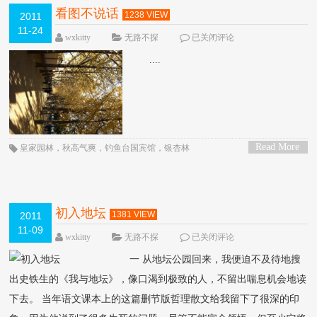
看图不说话
1238 VIEW
2011
11-24
wxkitty
无路不探
已关闭评论
....
Read More
皇家园林
，
秋高气爽
，
钓鱼台国宾馆
，
银杏林
>
初入地坛
1381 VIEW
2011
11-09
wxkitty
无路不探
已关闭评论
一 从地坛公园回来，我便迫不及待地搜
出史铁生的《我与地坛》，像口渴到极致的人，不留出喘息机会地读
下去。 当年语文课本上的这篇删节版哲理散文给我留下了很深的印