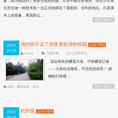
象，因为他说到了很多生死的问题，尽管不能完全领悟，但至少它将
生死当做一种思考第一次正式地摆在了我面前。当年的地坛，只是课
本上的形象，离我那么....
Read More
>
我的回不去了的青葱欲滴的校园
1236 VIEW
2010
08-08
wxkitty
无路不探
已关闭评论
远近闻名的樱花大道，可惜樱花已落
——大叔你去晚啦，不过依然很美！ 模
糊的行政楼....
Read More
校园
，
樱花大道
，
武大
>
杭州观
1214 VIEW
2010
08-08