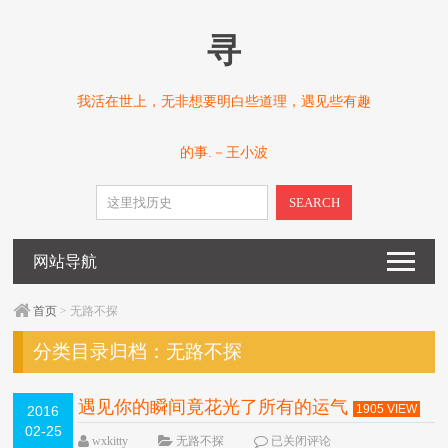
寻
我活在世上，无非想要明白些道理，遇见些有趣
的事.－王小波
SEARCH
网站导航
首页
> 无路不探
分类目录归档：
无路不探
遇见你的瞬间竟花光了所有的运气
1905 VIEW
2016
02-25
wxkitty
无路不探
已关闭评论