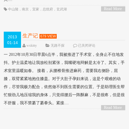
Read More
中山陵
，
南京
，
宜家
，
总统府
，
玄武湖
>
生产记
679 VIEW
2013
01-14
wxkitty
无路不探
已关闭评论
一 2012年10月30日早晨6点半，我被推进了手术室，全身止不住地发
抖。护士温柔地让我放松别紧张，我嘴硬地辩解是太冷了。其实，手
术室里温暖如春。 接着，从腰椎骨推进麻药，需要我右侧卧，屈
膝，双臂紧紧地抱住膝盖。对于大肚子孕妇来说，这是个艰难的动
作，尽管我极力配合，依然做不到医生需要的位置。于是助理医生帮
忙狠劲儿地压缩我的身体，只觉得腰后一阵酥麻，不是很疼，但是很
不舒服，我不禁纂了纂拳头。紧接....
Read More
>