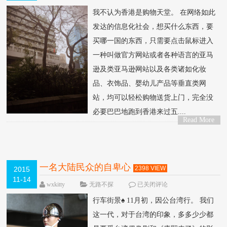
我不认为香港是购物天堂。 在网络如此
发达的信息化社会，想买什么东西，要
买哪一国的东西，只需要点击鼠标进入
一种叫做官方网站或者各种语言的亚马
逊及类亚马逊网站以及各类诸如化妆
品、衣饰品、婴幼儿产品等垂直类网
站，均可以轻松购物送货上门，完全没
必要巴巴地跑到香港来过五....
Read More
>
一名大陆民众的自卑心
2398 VIEW
2015
11-14
wxkitty
无路不探
已关闭评论
行车街景♠ 11月初，因公台湾行。 我们
这一代，对于台湾的印象，多多少少都