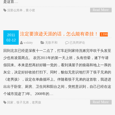
是这首....
Read More
没那么简单
，
黄小琥
>
注定要浪迹天涯的话，怎么能有牵挂！
1396
2011
02-12
VIEW
wxkitty
无歌不和
已关闭评论
回到北京已经是深夜十一二点了，打车赶到家待洗漱完毕吹干头发至
少也有凌晨两点。 农历2011年的第一天上班，头有些晕，遂下午请
假回来。本来是想再好好睡一觉的，看到满屋子的狼藉和地上一厚的
灰尘，决定好好收拾打扫下。同时，貌似无意识地打开了筷子兄弟的
《老男孩》，设定在单曲循环上。伴随着筷子兄弟的这首歌，我进进
出出于卧室、厨房、卫生间和阳台之间，突然意识到，自己已经在这
个城市混迹了3年。 2008年的....
Read More
回家
，
筷子兄弟
，
老男孩
>