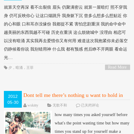
就算天空再深 看不出裂痕 眉头 仍聚满密云 就算一屋暗灯 照不穿我
身 仍可反映你心 让这口烟跳升 我身躯下沉 曾多么想多么想贴近 你
的心和眼 口和耳亦没缘份 我都捉不紧 害怕悲剧重演 我的命中命中
越美丽的东西我越不可碰 历史在重演 这么烦烧城中 没理由 相恋可
以没有暗涌 其实我再去爱惜你又有何用 难道这次我抱紧你未必落空
仍静候着你说 我别错用神 什么我 都有预感 然后睁不开两眼 看命运
光....
Read More
夕
，
暗涌
，
王菲
>
Dont tell me there’s nothing u want to hold in
2012
05-30
this world
1615 VIEW
wxkitty
无歌不和
已关闭评论
how many times you asked yourself before
what's the point wasting time but how many
times you stand up for yourself make a