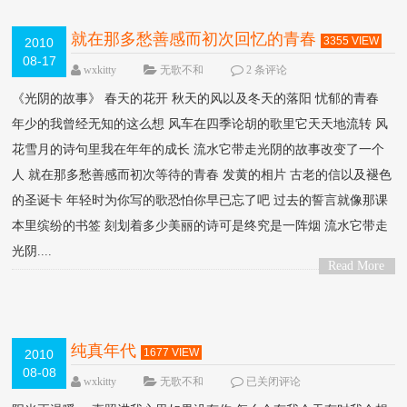
就在那多愁善感而初次回忆的青春
3355 VIEW
2010
08-17
wxkitty
无歌不和
2 条评论
《光阴的故事》 春天的花开 秋天的风以及冬天的落阳 忧郁的青春
年少的我曾经无知的这么想 风车在四季论胡的歌里它天天地流转 风
花雪月的诗句里我在年年的成长 流水它带走光阴的故事改变了一个
人 就在那多愁善感而初次等待的青春 发黄的相片 古老的信以及褪色
的圣诞卡 年轻时为你写的歌恐怕你早已忘了吧 过去的誓言就像那课
本里缤纷的书签 刻划着多少美丽的诗可是终究是一阵烟 流水它带走
光阴....
Read More
>
纯真年代
1677 VIEW
2010
08-08
wxkitty
无歌不和
已关闭评论