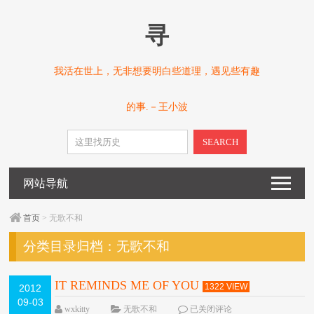
寻
我活在世上，无非想要明白些道理，遇见些有趣
的事.－王小波
SEARCH
网站导航
首页
> 无歌不和
分类目录归档：
无歌不和
IT REMINDS ME OF YOU
1322 VIEW
2012
09-03
wxkitty
无歌不和
已关闭评论