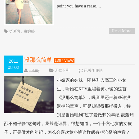
point you have a reaso....
Read More
劝说词
，
曲婉婷
>
没那么简单
1387 VIEW
2011
08-02
wxkitty
无歌不和
已关闭评论
小姨家的妹妹，即将升入高三的小女
生，听她在KTV里唱着黄小琥的这首
《没那么简单》，嗓音里还带着些许没
退掉的童声，可是却唱得那样投入，特
别是当她唱到“过了爱做梦的年纪 轰轰烈
烈不如平静”这句时，我甚是讶异，很想知道，一个十六七岁的女孩
子，正是做梦的年纪，怎么会喜欢黄小琥这样颇有些沧桑的声音？