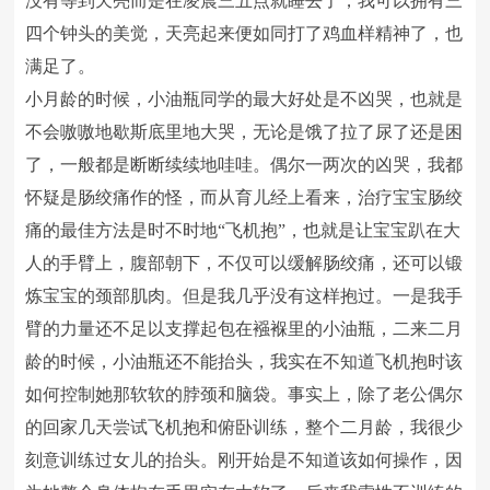
没有等到天亮而是在凌晨三五点就睡去了，我可以拥有三
四个钟头的美觉，天亮起来便如同打了鸡血样精神了，也
满足了。
小月龄的时候，小油瓶同学的最大好处是不凶哭，也就是
不会嗷嗷地歇斯底里地大哭，无论是饿了拉了尿了还是困
了，一般都是断断续续地哇哇。偶尔一两次的凶哭，我都
怀疑是肠绞痛作的怪，而从育儿经上看来，治疗宝宝肠绞
痛的最佳方法是时不时地“飞机抱”，也就是让宝宝趴在大
人的手臂上，腹部朝下，不仅可以缓解肠绞痛，还可以锻
炼宝宝的颈部肌肉。但是我几乎没有这样抱过。一是我手
臂的力量还不足以支撑起包在襁褓里的小油瓶，二来二月
龄的时候，小油瓶还不能抬头，我实在不知道飞机抱时该
如何控制她那软软的脖颈和脑袋。事实上，除了老公偶尔
的回家几天尝试飞机抱和俯卧训练，整个二月龄，我很少
刻意训练过女儿的抬头。刚开始是不知道该如何操作，因