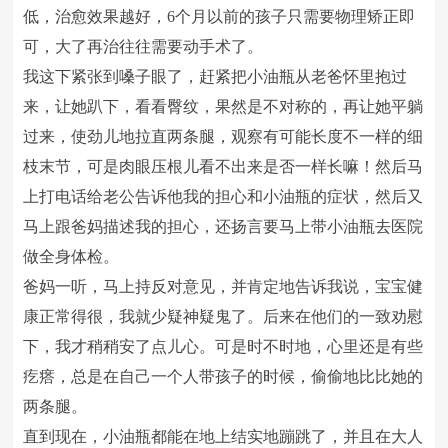
低，治愈效果越好，6个月以前的孩子只需要物理矫正即
可，大了再治往往需要动手术了。
我这下紧张到嗓子眼了，赶紧把小油瓶从老爸怀里抱过
来，让她趴下，看看臀纹，果然是不对称的，再让她平躺
过来，使劲儿地拉直两条腿，观察有可能长度不一样的细
枝末节，可是肉眼压根儿看不出来是否一样长嘛！然后马
上打电话给老公告诉他我的担心和小油瓶的症状，然后又
马上跟爸妈描述我的担心，还扬言要马上带小油瓶去医院
做全身体检。
爸妈一听，马上持反对意见，并肯定地告诉我说，宝宝健
康正常得很，我就少疑神疑鬼了。后来在他们的一致劝慰
下，我才稍稍安了点儿心。可是时不时地，心里还是有些
疙瘩，总是在自己一个人带孩子的时候，偷偷地比比她的
两条腿。
直到现在，小油瓶都能在地上结实地蹦跳了，并且在大人