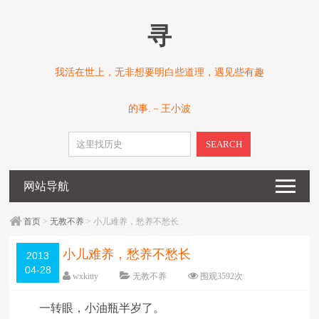
寻
我活在世上，无非想要明白些道理，遇见些有趣
的事.－王小波
SEARCH
网站导航
首页
>
无教不养
> 小儿难养，愁养不愁长
小儿难养，愁养不愁长
2013
04-28
wxkitty
无教不养
围观
3592
次
已关闭评论
编辑日期：
2013-04-28
一转眼，小油瓶半岁了。
字体：
大
中
小