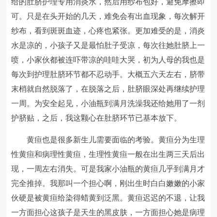
给的肚脐护理专用消炎水，然后用纱布包好，避免摩擦即
可。只是在头开始的几天，难免会有出血现象，每次解开
纱布，看到斑斑血迹，心疼也紧张。更加难受的是，消炎
水是凉的，小孩子又是最怕肚子受凉，每次往她肚脐上一
喷，小家伙都被连吓带凉的哇哇大哭，初为人母的我也是
每次到护理肚脐环节都不忍动手。大概五六天左右，脐带
末梢就自然脱落了，在脱落之后，肚脐眼深处再继续护理
一周。为安全起见，小油瓶到满月洗澡我还给她用了一剂
护脐贴，之后，我这颗心在肚脐环节已基本放下。
黄疸也是很多新生儿需要面临的考验。黄疸分为生理
性黄疸和病理性黄疸，生理性黄疸一般在出生两三天后出
现，一周左右消失。可是我家小油瓶的黄疸几乎到满月才
完全推掉。我那叫一个担心啊，刚出生时白白嫩嫩的小家
伙硬是被黄疸给染得蜡黄到泛黑。黄疸迟迟的不退，让我
一方面担心这孩子是天生的黑皮肤，一方面担心她是病理