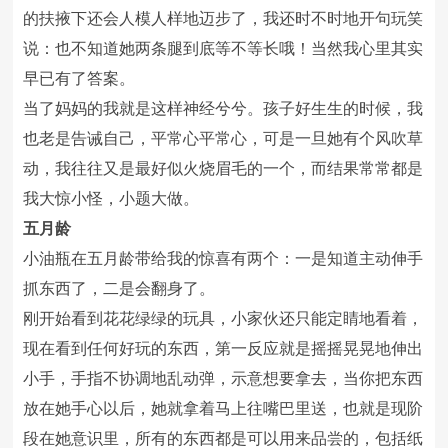
的扶掖下还会人模人样地迈步了，我还时不时地开句玩笑
说：也不知道她两条腿到底等不等长哦！当然我心里其实
早已有了答案。
当了妈妈的我就是这样神经兮兮。孩子好生生的时候，我
也老是告诫自己，平常心平常心，可是一旦她有个风吹草
动，我往往又是最好似火烧眉毛的一个，而结果常常都是
我大惊小怪，小题大做。
五月龄
小油瓶在五月龄带给我的惊喜有两个：一是知道主动伸手
抓东西了，二是会翻身了。
刚开始看到花花绿绿的玩具，小家伙还只能定睛地看着，
现在看到任何好玩的东西，第一反应就是摇摇晃晃地伸出
小手，手指不协调地乱动弹，示意想要拿去，当你把东西
放在她手心以后，她就拿着马上往嘴巴里送，也就是现阶
段在她意识里，所有的东西都是可以用来品尝的，包括纸