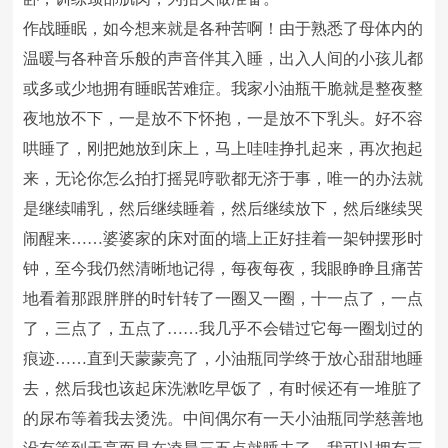
作战睡眠，如今想来就是各种苦啊！由于熟悉了母体内的
温暖与各种音乐般的声音伴其入睡，出入人间的小孩儿都
或多或少地拥有睡眠苦难症。我家小油瓶干脆就是整夜整
夜地放不下，一是放不下怀抱，一是放不下乳头。好不容
哄睡了，刚把她放到床上，马上哇哇挣扎起来，再次抱起
来，无论你怎么拍打摇晃哼歌都无济于事，唯一的办法就
是继续哺乳，然后继续睡着，然后继续放下，然后继续哭
闹醒来……婆婆家的床对面的墙上正好挂着一架钟摆形时
钟，至今我仍然清晰地记得，每夜每夜，我眼睁睁且痛苦
地看着那跟胖胖的时针转了一圈又一圈，十一点了，一点
了，三点了，五点了……我几乎不会错过它每一圈划过的
痕迹……直到天蒙蒙亮了，小油瓶同学终于放心甜甜地睡
去，然后我也该起床洗漱吃早饭了，有时候还有一堆脏了
的尿布等着我去烫洗。中间偶尔有一天小油瓶同学慈善地