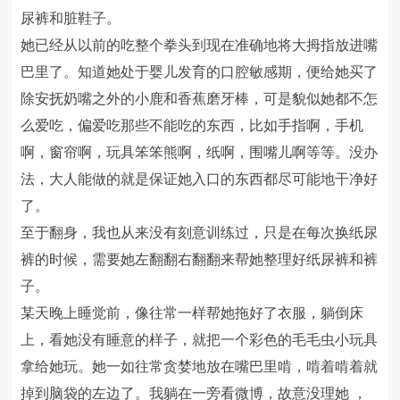
尿裤和脏鞋子。
她已经从以前的吃整个拳头到现在准确地将大拇指放进嘴
巴里了。知道她处于婴儿发育的口腔敏感期，便给她买了
除安抚奶嘴之外的小鹿和香蕉磨牙棒，可是貌似她都不怎
么爱吃，偏爱吃那些不能吃的东西，比如手指啊，手机
啊，窗帘啊，玩具笨笨熊啊，纸啊，围嘴儿啊等等。没办
法，大人能做的就是保证她入口的东西都尽可能地干净好
了。
至于翻身，我也从来没有刻意训练过，只是在每次换纸尿
裤的时候，需要她左翻翻右翻翻来帮她整理好纸尿裤和裤
子。
某天晚上睡觉前，像往常一样帮她拖好了衣服，躺倒床
上，看她没有睡意的样子，就把一个彩色的毛毛虫小玩具
拿给她玩。她一如往常贪婪地放在嘴巴里啃，啃着啃着就
掉到脑袋的左边了。我躺在一旁看微博，故意没理她 ，