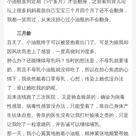
小油瓶直到近期（5个多月）才会翻身，之前看到育儿论
坛上很多妈妈着急自己宝宝三个月四个月了还不会翻身，
我都一笑而过，从来没担心过小油瓶的不会翻身。
三月龄
百天了。小油瓶终于可以被竖抱着出门了。可是为娘我却
因风吹而患上了感冒，一度高烧到39度多。
肿么办？还能继续母乳吗？当时的想法是，不母乳就要涨
奶，而且不母乳小油瓶就没得吃了，所以在担心焦虑的心
情下，我依然戴着口罩母乳，心想：传染上她也没办法
了，谁让她吃我的奶呢。
后来连续跑了三次医院， 又是验血验尿的，确诊为病毒
性感冒。病毒性感冒没办法，只能受着了，靠自己身体产
生抗体自愈。善良的医生没有让我打针输液之类的，只是
让我吃了一粒退烧药，并告诫可以继续哺乳。
那一天，我小心翼翼地抱着小油瓶，精神紧张地频繁帮她