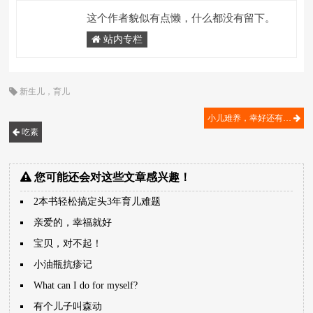
这个作者貌似有点懒，什么都没有留下。
站内专栏
新生儿
，
育儿
小儿难养，幸好还有…
吃素
您可能还会对这些文章感兴趣！
2本书轻松搞定头3年育儿难题
亲爱的，幸福就好
宝贝，对不起！
小油瓶抗疹记
What can I do for myself?
有个儿子叫森动