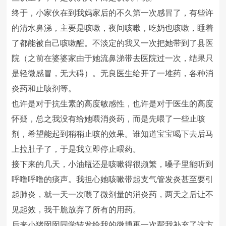
终于，小家伙在到我妈家后的不久第一次感冒了，有些许
的清水鼻涕，主要是咳嗽，夜间咳嗽，吃奶也咳嗽，睡着
了都能被自己咳嗽醒。不淡定的我又一次把她带到了县医
院（之前在婆婆家由于她流鼻涕带去医院过一次，结果只
是轻微感冒，无大碍）。无良医生给开了一堆药，各种消
炎药和止咳剂等。
也许是对于抗生素的高度敏感性，也许是对于医生的高度
怀疑，总之我没有给她喂消炎药，而是先喂了一些止咳
剂，希望能起到稍稍止咳的效果。谁知道宝宝喝下去后马
上拉肚子了，于是我立即停止喂药。
接下来的几天，小油瓶还是咳嗽得很频繁，嗓子里能听到
呼噜呼噜的痰声。我担心她咳嗽带起支气管发炎甚至要引
起肺炎，就一天一次喂了微剂量的消炎药，两天之后让不
见起效，我干脆放弃了所有的用药。
后来小猪囡囡同学转发给我的微博再一次帮我补充了这方