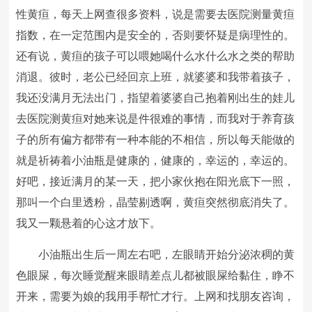
性黄疸，每天上网查很多资料，说是需要去医院测量黄疸
指数，在一定范围内是安全的，否则要怀疑是病理性的。
还有说，黄疸的孩子可以喂她喝什么水什么水之类的帮助
消退。彼时，老公已经回京上班，就婆婆和我带着孩子，
我还没满月无法出门，指望着婆婆自己抱着刚出生的娃儿
去医院测黄疸对她来说是件很难的事情，而我对于养育孩
子的所有偏方都带有一种本能的不相信，所以每天能做的
就是祈祷着小油瓶是健康的，健康的，幸运的，幸运的。
好吧，接近满月的某一天，把小家伙抱在阳光底下一照，
那叫一个白里透粉，晶莹剔透啊，黄疸突然彻底消失了。
我又一颗悬着的心这才放下。
小油瓶出生后一周左右吧，左眼睛开始分泌浓稠的黄
色眼屎，每次睡觉醒来眼睛差点儿都被眼屎给黏住，睁不
开来，需要为娘的我用手帮忙才行。上网和找朋友咨询，