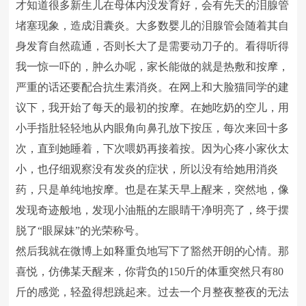
才知道很多新生儿在母体内没发育好，会有先天的泪腺管
堵塞现象，造成泪囊炎。大多数婴儿的泪腺管会随着其自
身发育自然疏通，否则长大了是需要动刀子的。看得听得
我一惊一吓的，肿么办呢，家长能做的就是热敷和按摩，
严重的话还要配合抗生素消炎。在网上和大脸猫同学的建
议下，我开始了每天的最初的按摩。在她吃奶的空儿，用
小手指肚轻轻地从内眼角向鼻孔放下按压，每次来回十多
次，直到她睡着，下次喂奶再接着按。因为心疼小家伙太
小，也仔细观察没有发炎的症状，所以没有给她用消炎
药，只是单纯地按摩。也是在某天早上醒来，突然地，像
发现奇迹般地，发现小油瓶的左眼睛干净明亮了，终于摆
脱了“眼屎妹”的光荣称号。
然后我就在微博上如释重负地写下了豁然开朗的心情。那
喜悦，仿佛某天醒来，你背负的150斤的体重突然只有80
斤的感觉，轻盈得想跳起来。过去一个月整夜整夜的无法