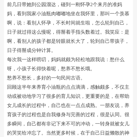
前几日带她到公园溜达，碰到一刚怀孕2个来月的准妈
妈，看到我家小油瓶肉嘟嘟地坐在我怀里，那叫一个羡慕
啊，说：看别人怀孕，不长时间就生啦，怎么轮到自己，
日子就过得这么慢呢，得掰着手指头数着过。我笑应：是
啊，看别人的孩子都是转眼就长大了，轮到自己带孩子，
日子得掰成分钟计算。
每次我一这样唠叨，妈妈就颇为轻松地跟我说：愁什么
呀，小孩子长得快着呢，愁养不愁长哦。
愁养不愁长，多好的一句民间古语。
回顾这半年来养育小油瓶的点点滴滴，感触颇多，不仅主
动或被动地学习了很多的育儿知识，更重要的是，在帮助
女儿成长的过程中，自己也在一点点成熟。一朋友说，养
育孩子的过程也是自我修身与完善的过程，很是认同。很
多瞬间，自己都有非记下来不可的冲动，一转身就被女儿
的哭笑给冲忘了。当然更多时候，在于自己日益懒散的神