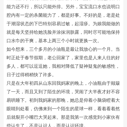
能力还不行，所以只能外排。另外，宝宝流口水也说明口
腔内有一定的杀菌能力了，都是好事。不好的是，老是处
于潮湿状态的下巴特别容易过敏，起湿疹。为娘我能做的
就是每天坚持给她洗脸并涂抹润肤露，同时尽可能地保持
口水巾的干爽，基本上两三个小时就更换一次。
如今想来，三个多月的小油瓶是最让我放心的一个月。当
时正处于春节假期，老公回家了，家里也是人来人往的好
多人，都可以逗逗她，我相对降低了疑神疑鬼的敏感性，
日子过得稍稍快了许多。
只是在大年初四从山东回我妈家的晚上，小油瓶由于颠簸
了一天，而且又到了陌生的环境，哭闹了大半夜才好不容
易哄睡下。初到我妈家的那晚，她总是仰着小脑袋瞪着大
眼睛到处看，仿佛来到一个陌生的星球一样，看着看着然
后就裂开小嘴巴大哭起来。那是我第一次感觉到小家伙有
些认生了，不是认识人，而是认识环境。