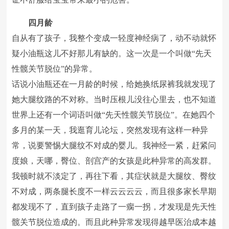
四月龄
自从有了孩子，我整个变成一轻度神经病了，动不动就怀
疑小油瓶这儿不好那儿有缺的。这一次是一个叫做“先天
性髋关节脱位”的异常。
话说小油瓶还在一月龄的时候，给她换纸尿裤我就发现了
她大腿纹路的不对称。当时压根儿没往心里去，也不知道
世界上还有一个词语叫做“先天性髋关节脱位”。在她四个
多月的某一天，我逛育儿论坛，突然发现有这样一种异
常，说要警惕大腿纹不对成的婴儿。我神经一紧，赶紧问
度娘，天哪，臀位、剖宫产的女孩是此种异常的高发群。
我顿时就不淡定了，再往下看，其症状就是大腿纹、臀纹
不对成，两条腿长度不一样云云云云，而且很多家长早期
都发现不了，直到孩子走路了一瘸一拐，才发现是先天性
髋关节脱位造成的。而且此种异常发现得越早医治成本越