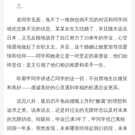
三.
老同学见面，免不了一堆倒也倒不完的对话和同学间
彼此交换不完的信息。某某女生又结婚了，并且随夫远去
日本，义无反顾地放弃了自己努力了20来年的学业，心甘
情愿地做起了全职太太。并且，这个婚姻让她更加笃信爱
情和信仰——同学和她老公是一对坚定的基督徒，他们始
终坚信：是主引领了他们相识相爱和牵手一生。
听着甲同学讲述乙同学的这一切，不自禁地生出微笑
和美好——虔诚美好的心灵遇到幸福的机遇总会更高。
说完八卦，最后仍不免由感慨上升到“酸腐”的理想和
追求之类。说来说去，还是对过去的无限怀念以及对未来
的无限彷徨。转眼间，毕业已满3年了，甲同学也已离校
回国一年多。突然发现，未来哪里经得起我们彷徨，未来