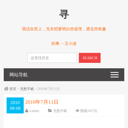
寻
我活在世上，无非想要明白些道理，遇见些有趣
的事.－王小波
SEARCH
网站导航
首页
>
无愁不赋
> 2010年7月11日
2010年7月11日
2010
08-08
wxkitty
无愁不赋
围观
1637
次
已关闭评论
编辑日期：
2010-08-08
字体：
大
中
小