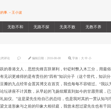
的事.－王小波
无歌不和
无路不探
无美不败
无教不养
关闭评论
编辑日期：
2010-08-08
字体：
大
中
小
的香港文人，思想先锋言辞犀利，针砭时弊入木三分，用最俗
有见识更难得的是有责任的“四有”知识分子（这个世代，知识分
豆瓣的九点经常会置其博文在首页，我也每每不容错过。“我以
的论坛讲座不计其数，从早起的飞扬炫耀直到如今的甘愿旁观，
礼如仪。”这是梁先生给自己的总结，也是我对其的一贯认知与
的梁文道形象与之前的印象大相径庭，我曾未想过梁先生也有千