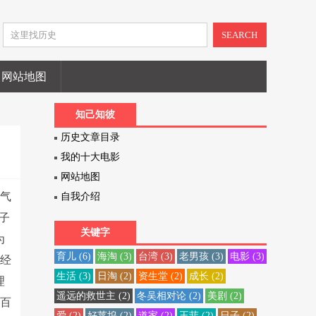
SEARCH
网站地图
知己知彼
历史文章目录
我的十大电影
网站地图
气
自我介绍
子
关键字
为
育儿
(6)
海淘
(3)
台湾
(3)
老男孩
(3)
电影
(3)
已经
生活
(3)
日淘
(2)
资生堂
(2)
成长
(2)
理
遥远的救世主
(2)
冬吴相对论
(2)
美剧
(2)
回百
爱
(2)
好莱坞
(2)
道家
(2)
王菲
(2)
日子
(2)