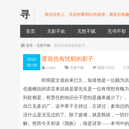
寻
我活在世上，无非想要明白些道理，遇见些有趣
首页
无影不欢
无愁不赋
无书不智
首页
>
无愁不赋
> 星辰也有忧郁的影子
星辰也有忧郁的影子
2010
08-08
wxkitty
无愁不赋
围观
1183
次
已
听闻梁文道由来已久，知道他是一位颇为活跃
也最概括的语言来说就是梁先生是一位有理想有魄力
到处都是，有责任的知识分子恐怕是越来越少了）。
自己见多识广，这半辈子主持过，主讲过，参加过
没什么是没见过的了。除了疲倦，就是熟练，一切行
解。然而今天初读《我执》，很是讶异——本书中