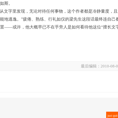
生如斯。
从文字里发现，无论对待任何事物，这个作者都是冷静量度，且
能地逃逸。”疲倦、熟练、行礼如仪的梁先生这段话最终连自己
置——或许，他大概早已不在乎旁人是如何看待他这位“擅长文
最后编辑：
2010-08-
。
just quit