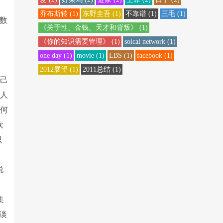
乔布斯转
(1)
东野圭吾
(1)
不靠谱
(1)
三毛
(1)
数
《关于性、金钱、天才和背叛》
(1)
我
《你的知识需要管理》
(1)
soical network
(1)
one day
(1)
movie
(1)
LBS
(1)
facebook
(1)
2012展望
(1)
2011总结
(1)
自己
名人
如何
欢
只
说
集
淡