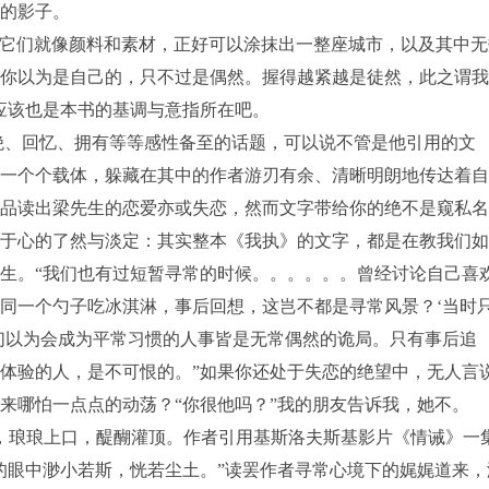
郁的影子。
它们就像颜料和素材，正好可以涂抹出一整座城市，以及其中无
；你以为是自己的，只不过是偶然。握得越紧越是徒然，此之谓
应该也是本书的基调与意指所在吧。
、回忆、拥有等等感性备至的话题，可以说不管是他引用的文
的一个个载体，躲藏在其中的作者游刃有余、清晰明朗地传达着
中品读出梁先生的恋爱亦或失恋，然而文字带给你的绝不是窥私
然于心的了然与淡定：其实整本《我执》的文字，都是在教我们
生。“我们也有过短暂寻常的时候。。。。。。曾经讨论自己喜
同一个勺子吃冰淇淋，事后回想，这岂不都是寻常风景？‘当时
们以为会成为平常习惯的人事皆是无常偶然的诡局。只有事后追
体验的人，是不可恨的。”如果你还处于失恋的绝望中，无人言
来哪怕一点点的动荡？“你很他吗？”我的朋友告诉我，她不。
琅琅上口，醍醐灌顶。作者引用基斯洛夫斯基影片《情诫》一
的眼中渺小若斯，恍若尘土。”读罢作者寻常心境下的娓娓道来，