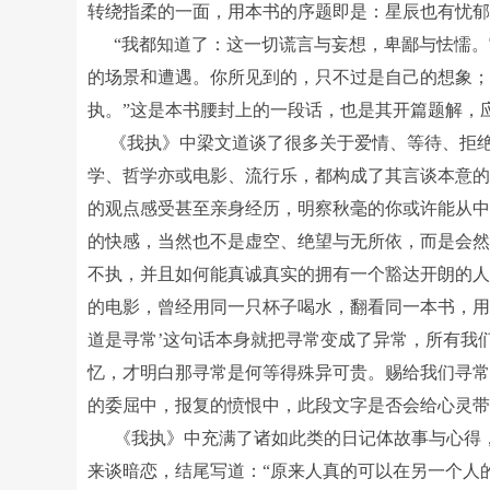
转绕指柔的一面，用本书的序题即是：星辰也有忧
“我都知道了：这一切谎言与妄想，卑鄙与怯懦。
的场景和遭遇。你所见到的，只不过是自己的想象
执。”这是本书腰封上的一段话，也是其开篇题解，
《我执》中梁文道谈了很多关于爱情、等待、拒绝
学、哲学亦或电影、流行乐，都构成了其言谈本意
的观点感受甚至亲身经历，明察秋毫的你或许能从
的快感，当然也不是虚空、绝望与无所依，而是会
不执，并且如何能真诚真实的拥有一个豁达开朗的人
的电影，曾经用同一只杯子喝水，翻看同一本书，用
道是寻常’这句话本身就把寻常变成了异常，所有我
忆，才明白那寻常是何等得殊异可贵。赐给我们寻常
的委屈中，报复的愤恨中，此段文字是否会给心灵带
《我执》中充满了诸如此类的日记体故事与心得，
来谈暗恋，结尾写道：“原来人真的可以在另一个人