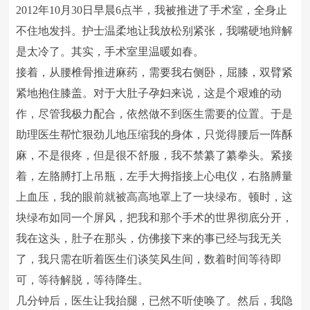
2012年10月30日早晨6点半，我被推进了手术室，全身止
不住地发抖。护士温柔地让我放松别紧张，我嘴硬地辩解
是太冷了。其实，手术室里温暖如春。
接着，从腰椎骨推进麻药，需要我右侧卧，屈膝，双臂紧
紧地抱住膝盖。对于大肚子孕妇来说，这是个艰难的动
作，尽管我极力配合，依然做不到医生需要的位置。于是
助理医生帮忙狠劲儿地压缩我的身体，只觉得腰后一阵酥
麻，不是很疼，但是很不舒服，我不禁纂了纂拳头。紧接
着，左胳膊打上吊瓶，左手大拇指接上心电仪，右胳膊量
上血压，我的眼前就被高高地罩上了一块绿布。顿时，这
块绿布如同一个屏风，把我和那个手术的世界彻底分开，
我在这头，肚子在那头，仿佛接下来的事已经与我无关
了，我只需在听着医生们谈笑风生间，数着时间等待即
可，等待解脱，等待降生。
几分钟后，医生让我抬腿，已然不听使唤了。然后，我隐