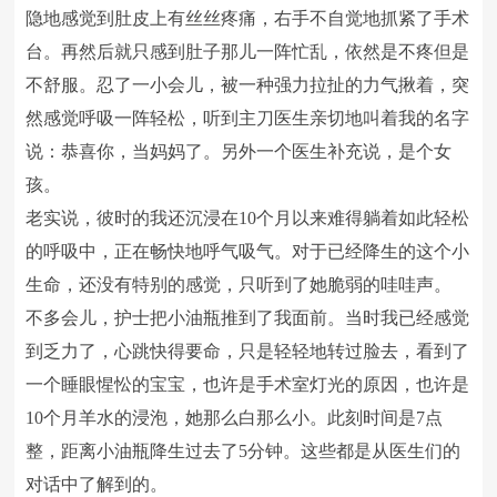
隐地感觉到肚皮上有丝丝疼痛，右手不自觉地抓紧了手术
台。再然后就只感到肚子那儿一阵忙乱，依然是不疼但是
不舒服。忍了一小会儿，被一种强力拉扯的力气揪着，突
然感觉呼吸一阵轻松，听到主刀医生亲切地叫着我的名字
说：恭喜你，当妈妈了。另外一个医生补充说，是个女
孩。
老实说，彼时的我还沉浸在10个月以来难得躺着如此轻松
的呼吸中，正在畅快地呼气吸气。对于已经降生的这个小
生命，还没有特别的感觉，只听到了她脆弱的哇哇声。
不多会儿，护士把小油瓶推到了我面前。当时我已经感觉
到乏力了，心跳快得要命，只是轻轻地转过脸去，看到了
一个睡眼惺忪的宝宝，也许是手术室灯光的原因，也许是
10个月羊水的浸泡，她那么白那么小。此刻时间是7点
整，距离小油瓶降生过去了5分钟。这些都是从医生们的
对话中了解到的。