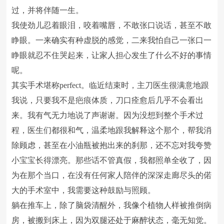
过，并将伴随一生。
我使劲儿忍着眼泪，咬着嘴唇，不敢张口说话，甚至不敢
睁眼。一来确实有种虚脱的感觉，二来我怕自己一张口一
睁眼就忍不住哭起来，让家人担心发生了什么不好的事情
呢。
其实手术堪称perfect。临近结束时，主刀医生很满意地跟
我说，只要我不是疤痕体质，刀口痊愈后几乎不会看出
来。我有气无力地说了声谢谢。因为没想到整个手术过
程，医生们都很和气，温柔地跟我解释这个那个，帮我消
除顾虑，甚至在小油瓶被抱出来的刹那，还不忘对我夸赞
小宝宝长得漂亮。那些话不管真假，我都照单全收了，因
为在那个当口，在没有任何家人陪伴的深深走廊尽头的偌
大的手术室中，我需要这种鼓励与照顾。
躺在推车上，除了脑袋清醒外，我像个植物人样被推倒病
房，被搬到床上，因为双腿还处于麻醉状态，毫无知觉。