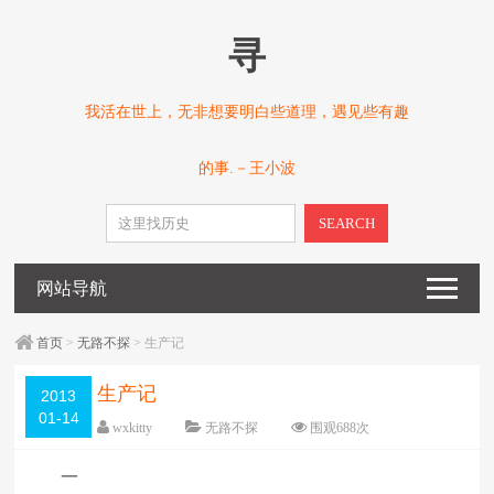
寻
我活在世上，无非想要明白些道理，遇见些有趣
的事.－王小波
SEARCH
网站导航
首页
>
无路不探
> 生产记
生产记
2013
01-14
wxkitty
无路不探
围观
688
次
已关闭评论
编辑日期：
2013-01-30
一
字体：
大
中
小