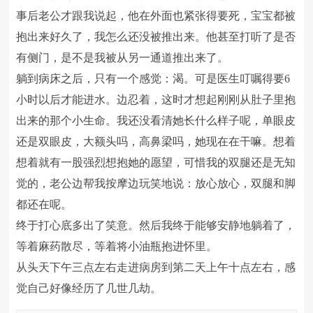
事后老公才跟我说起，他在外面也紧张得要死，宝宝都被
抱出来好久了，我怎么还没被推出来。他甚至打听了是否
有侧门，是不是我被从另一通道推出来了。
躺到病床之后，只有一个感觉：渴。可是医生叮嘱得要6
小时以后才能进水。边忍着，这时才想起刚刚从肚子里抱
出来的那个小生命。我还没看清她长什么样子呢，单眼皮
还是双眼皮，大额头吗，高鼻梁吗，她现在在干嘛。想着
想着就有一股强烈想抱她的愿望，可惜我的双腿还是无知
觉的，老公边帮我按摩边玩笑地说：放心放心，双腿和脚
都还在呢。
终于打心底多出了笑意。然后我终于能够安静地躺着了，
等着麻药散尽，等着将小油瓶抱进怀里。
从头天下午三点左右走进病房到第二天上午十点左右，感
觉自己好像经历了几世几劫。