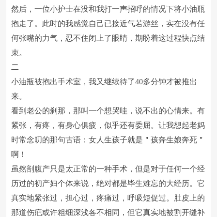
然后，一位小护士在没和我打一声招呼的情况下将小油瓶
抱走了。此时的我感觉自己已接近气若游丝，实在没有任
何张嘴的力气，忍不住闭上了眼睛，期盼着这过程快点结
束。
二
小油瓶被抱出手术室，我又继续待了40多分钟才被推出
来。
看到老公的刹那，那叫一个想哭哇，说不出的心情来。有
紧张，有疼，有身心俱疲，似乎还有委屈。让我想起老妈
时常念叨的那句古语：女人生孩子就是＂孩奔生娘奔死＂
啊！
虽然剖腹产只是太正常的一种手术，但是对于任何一个经
历过的初产妇个体来说，绝对都是毕生难忘的大经历。它
真实地紧张过，担心过，疼痛过，呼吸短促过。肚皮上的
那道伤疤或许粗细深浅各不相同，但它真实地被割开缝补