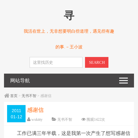
寻
我活在世上，无非想要明白些道理，遇见些有趣
的事.－王小波
SEARCH
网站导航
首页
>
无书不智
> 感谢信
感谢信
2011
01-12
wxkitty
无书不智
围观
1422
次
一条评论
编辑日期：
2011-01-12
工作已满三年半载，这是我第一次产生了想写感谢信
字体：
大
中
小