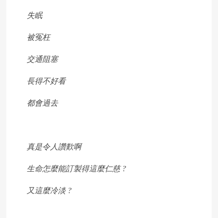
失眠
被冤枉
交通阻塞
長得不好看
都會過去
真是令人讚歎啊
生命怎麼能訂製得這麼仁慈 ?
又這麼冷淡 ?