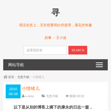
寻
我活在世上，无非想要明白些道理，遇见些有趣
的事.－王小波
SEARCH
网站导航
首页
>
无愁不赋
> 小情绪儿
小情绪儿
2010
08-08
wxkitty
无愁不赋
围观
1085
次
已关闭评论
编辑日期：
2010-08-08
以下是从别的博客上摘下的康永的日志一篇，
字体：
大
中
小