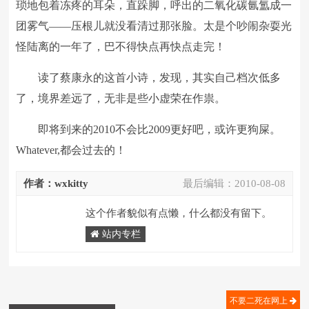
琐地包着冻疼的耳朵，直跺脚，呼出的二氧化碳氤氲成一
团雾气——压根儿就没看清过那张脸。太是个吵闹杂耍光
怪陆离的一年了，巴不得快点再快点走完！
读了蔡康永的这首小诗，发现，其实自己档次低多
了，境界差远了，无非是些小虚荣在作祟。
即将到来的2010不会比2009更好吧，或许更狗屎。
Whatever,都会过去的！
作者：wxkitty
最后编辑：
2010-08-08
这个作者貌似有点懒，什么都没有留下。
站内专栏
不要二死在网上