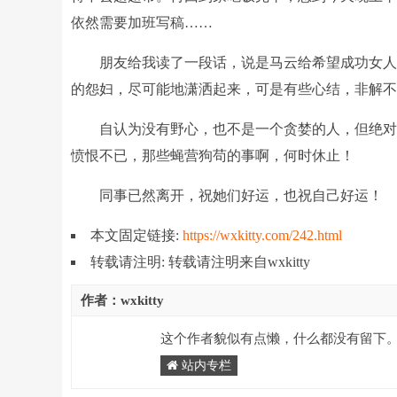
依然需要加班写稿……
朋友给我读了一段话，说是马云给希望成功女
的怨妇，尽可能地潇洒起来，可是有些心结，非解不能。比
自认为没有野心，也不是一个贪婪的人，但绝
愤恨不已，那些蝇营狗苟的事啊，何时休止！
同事已然离开，祝她们好运，也祝自己好运！
本文固定链接:
https://wxkitty.com/242.html
转载请注明: 转载请注明来自wxkitty
作者：wxkitty
这个作者貌似有点懒，什么都没有留下
站内专栏