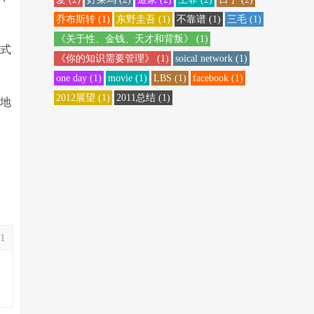
乔布斯转
(1)
东野圭吾
(1)
不靠谱
(1)
三毛
(1)
《关于性、金钱、天才和背叛》
(1)
嫂式
《你的知识需要管理》
(1)
soical network
(1)
one day
(1)
movie
(1)
LBS
(1)
facebook
(1)
2012展望
(1)
2011总结
(1)
觉地
11