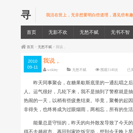
寻
我活在世上，无非想要明白些道理，遇见些有趣
首页
无影不欢
无愁不赋
无书不智
首页
>
无愁不赋
> 我说，
我说，
2010
09-11
wxkitty
无愁不赋
围观
1140
次
已
昨天同事聚会，在糖果歇斯底里的一通乱唱之
人。运气很好，几轮下来，我不是抽到了警察就是
热闹的一天，以稍有些疲惫结束。毕竟，聚餐的起
非得失，也终将成为过眼烟雨，两相忘，所有的生
能量总是守恒的，昨天的向外散发导致了今天
得不去趟超市。再回到家吃饭完毕，想到今天晚上早