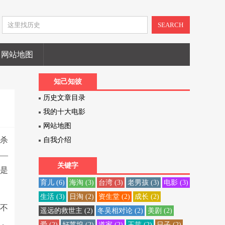
SEARCH
网站地图
知己知彼
历史文章目录
我的十大电影
网站地图
了杀
自我介绍
——
关键字
的是
育儿
(6)
海淘
(3)
台湾
(3)
老男孩
(3)
电影
(3)
生活
(3)
日淘
(2)
资生堂
(2)
成长
(2)
，不
遥远的救世主
(2)
冬吴相对论
(2)
美剧
(2)
，
爱
(2)
好莱坞
(2)
道家
(2)
王菲
(2)
日子
(2)