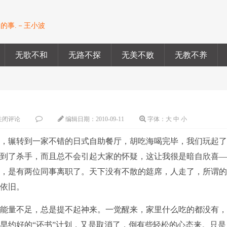
的事.－王小波
无歌不和
无路不探
无美不败
无教不养
关闭评论
编辑日期：
2010-09-11
字体：
大
中
小
后，辗转到一家不错的日式自助餐厅，胡吃海喝完毕，我们玩起
抽到了杀手，而且总不会引起大家的怀疑，这让我很是暗自欣喜
因，是有两位同事离职了。天下没有不散的筵席，人走了，所谓
活依旧。
的能量不足，总是提不起神来。一觉醒来，家里什么吃的都没有
早约好的“还书”计划，又是取消了，倒有些轻松的心态来。只是