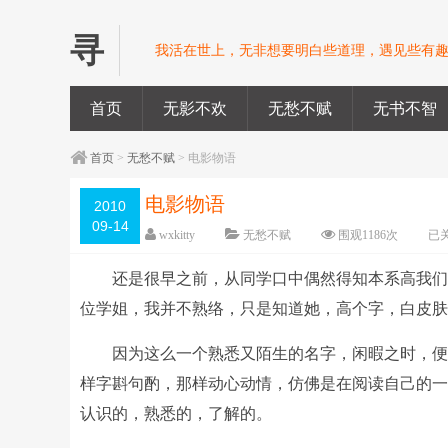
寻
我活在世上，无非想要明白些道理，遇见些有趣
首页
无影不欢
无愁不赋
无书不智
首页
>
无愁不赋
> 电影物语
电影物语
2010
09-14
wxkitty
无愁不赋
围观
1186
次
已
还是很早之前，从同学口中偶然得知本系高我
位学姐，我并不熟络，只是知道她，高个字，白皮
因为这么一个熟悉又陌生的名字，闲暇之时，便
样字斟句酌，那样动心动情，仿佛是在阅读自己的
认识的，熟悉的，了解的。