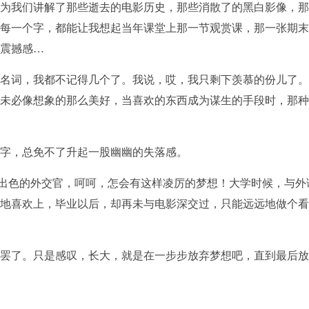
师为我们讲解了那些逝去的电影历史，那些消散了的黑白影像，
的每一个字，都能让我想起当年课堂上那一节观赏课，那一张期
的震撼感…
些名词，我都不记得几个了。我说，哎，我只剩下羡慕的份儿了
，未必像想象的那么美好，当喜欢的东西成为谋生的手段时，那
文字，总免不了升起一股幽幽的失落感。
出色的外交官，呵呵，怎会有这样凌厉的梦想！大学时候，与外
愿地喜欢上，毕业以后，却再未与电影深交过，只能远远地做个
，罢了。只是感叹，长大，就是在一步步放弃梦想吧，直到最后