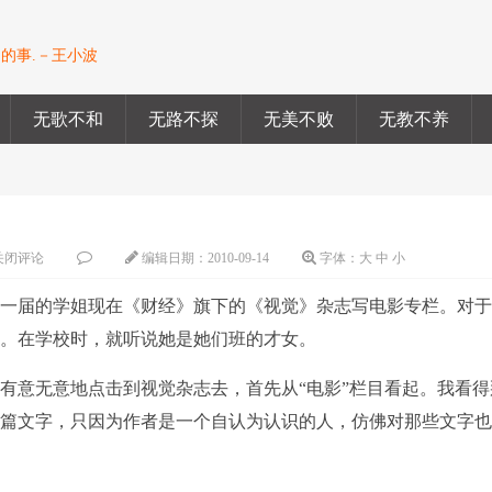
的事.－王小波
无歌不和
无路不探
无美不败
无教不养
关闭评论
编辑日期：
2010-09-14
字体：
大
中
小
们一届的学姐现在《财经》旗下的《视觉》杂志写电影专栏。对
肤。在学校时，就听说她是她们班的才女。
有意无意地点击到视觉杂志去，首先从“电影”栏目看起。我看得
一篇文字，只因为作者是一个自认为认识的人，仿佛对那些文字