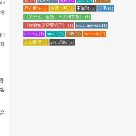
那些
乔布斯转
(1)
东野圭吾
(1)
不靠谱
(1)
三毛
(1)
末考
《关于性、金钱、天才和背叛》
(1)
《你的知识需要管理》
(1)
soical network
(1)
one day
(1)
movie
(1)
LBS
(1)
facebook
(1)
。同
2012展望
(1)
2011总结
(1)
种喜
语
看客
放弃