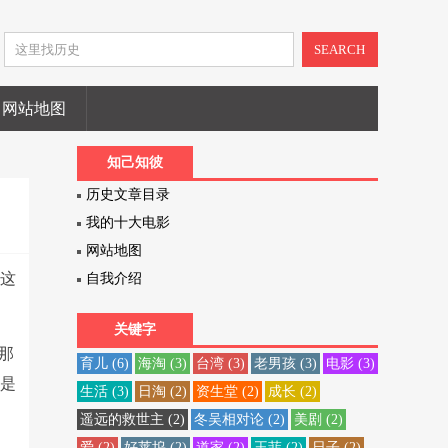
SEARCH
网站地图
知己知彼
历史文章目录
我的十大电影
网站地图
于这
自我介绍
关键字
那
育儿
(6)
海淘
(3)
台湾
(3)
老男孩
(3)
电影
(3)
也是
生活
(3)
日淘
(2)
资生堂
(2)
成长
(2)
遥远的救世主
(2)
冬吴相对论
(2)
美剧
(2)
爱
(2)
好莱坞
(2)
道家
(2)
王菲
(2)
日子
(2)