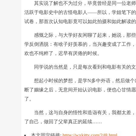
其实说了解也不为过分，毕竟曾经是同一位老
活跃于电影史中的古怪电影人——所以，学姐笔下
试卷，那首次认知电影竟可以如此拍摄和如此解读
感慨之际，与大学好友闲聊了起来，她说，那
学反倒洒脱：有啥子好羡慕的，当兴趣变成了工作
欢也不纯粹了，迟早有厌倦的时候。
同学说的当然是，只是每次看到和电影有关的
想起小时候的梦想，是学N多中外语，然后做个
断了姻缘之后，无意间开始认识电影，便也心甘情
了。
当然，这与自身的悟性和造诣有关，我都太差
了自己，做回了父辈真正的延续……
本文固定链接:
https://wxkitty.com/248.html