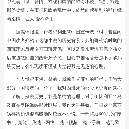
部充满阴谋、爱情、神秘和柔情的神奇小说。”嗯，就是
那份柔情，在雨打风吹的乱世中，依然能感受到的那份缱
绻柔情，让人 爱不释手。
据媒体报道，作者玛利亚来中国宣传该书时，着重向
中国读者介绍了这部小说的历史背景：弗朗哥统治时期的
西班牙以及摩洛哥西班牙保护区以及后来摩洛哥完全独立
后被遣散回国的西班牙子民。担心中国读者若是不了解那
段历史，会出现读不懂或者觉得甚是无趣的心理。
个人觉得不然。是的，就像作者预知的那样，作为大
部分中国读者的一分子，我对西班牙的那段历史真的谈不
上了解，别说历史，就是单纯的地理，对于伊比利亚半岛
及直布罗陀海峡那片区域，我也之乎甚微。但是这丝毫不
妨碍我如饥似渴般地阅读这本小说。一部将近600页的“厚
书”，竟能让我抛下网络，抛下视频，抛下手机，熬到零