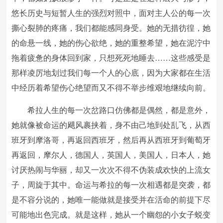
悠长历史与短暂人生的强烈对照中，面对主人公的每一次
撕心裂肺的疼痛，我们都能感同身受。她的无措彷徨，她
的命悬一线，她的伤心欲绝，她的重整希望，她在泥泞中
拖着疲惫的身体回到家，只想死死地睡去……这些感受是
那样凌厉地划过我们每一个人的心底，因为大家都在生活
中经历着希望伤心绝望而又不得不举步维艰地继续向前。
希拉人生的每一次岔路口仿佛都是偶然，都是意外，
她就像被命运的飓风裹挟着，身不由己地到处乱飞，从西
班牙到摩洛哥，再返回西班牙，然后再从西班牙到葡萄牙
再返回，摩尔人，德国人，英国人，美国人，日本人，她
讨厌热闹与华丽，却又一次次不得不伪装成欢快的上流女
子，周旋于其中。命运与希拉的每一次相遇都是突袭，都
是不容分说的，她唯一能做就是接受并在活命的前提下尽
可能地出色完成。就是这样，她从一个幽怨的小女子蜕变