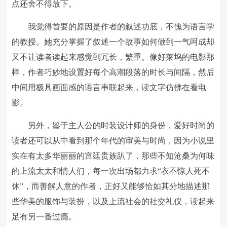
点还舍不得放下。
我觉得首要的原因是作者的叙述功底，不愧为语言学
的教授。她充分掌握了叙述一个故事如何做到一气呵成却
又不让读者读起来感觉到冗长，繁重。像好莱坞的电影那
样，作者巧妙地设置好每个高潮段落的时长与间隔，然后
中间用极具画面感的语言串联起来，读文字仿佛在看电
影。
另外，鉴于主人公的时装设计师的身份，爱好时尚的
读者还可以从中看到那个年代的审美与时尚，因为小说里
实在有太多华丽丽的宫廷贵族趴了，那些不知沧桑为何味
的上流太太和情人们，每一次出场都力求“衣不惊人死不
休”，而善解人意的作者，正好又能够恰如其分地描述那
些华美的服饰与装扮，以及上流社会的社交礼仪，读起来
足有另一番过瘾。