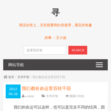
寻
我活在世上，无非想要明白些道理，遇见些有趣
的事.－王小波
SEARCH
网站导航
首页
>
无书不智
> 我们都在命运里百转千回
我们都在命运里百转千回
2012
06-26
wxkitty
无书不智
围观
1106
次
已关闭评论
编辑日期：
2012-06-26
我们的命运可以这样，也可以是完全不同的结局，因
字体：
大
中
小