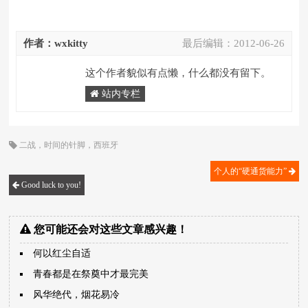
作者：wxkitty
最后编辑：
2012-06-26
这个作者貌似有点懒，什么都没有留下。
站内专栏
二战
，
时间的针脚
，
西班牙
个人的“硬通货能力”
Good luck to you!
您可能还会对这些文章感兴趣！
何以红尘自适
青春都是在祭奠中才最完美
风华绝代，烟花易冷