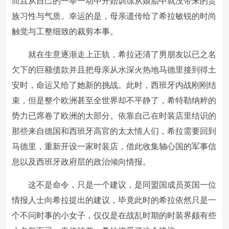
而且从自己的一举一动中开始训练从娘胎中就没带来的贵
族习性与气质。幸运的是，母亲遗传给了希拉敏锐的时尚
触觉与工整细致的裁剪本事。
就在生意逐渐走上正轨，希拉还清了男朋友以已之名
欠下的巨额债款并且把母亲从水深火热地马德里接到得土
安时，命运又给了她新的挑战。此时，西班牙内战刚刚结
束，但是整个欧洲甚至全世界却不平静了，希特勒纳粹的
势力已席卷了欧洲的大部分。依靠自己在时装店里结识的
那些来自德国和西班牙高官的太太情人们，希拉需要回到
马德里，重新开设一家时装店，借此收集轴心国的军事信
息以及西班牙政府层的政治倾向情报。
这不是命令，只是一个建议，是同盟国成员英国一位
情报人士向希拉提出的建议，毕竟此时的希拉依然只是一
个不问时事的小女子，仅仅是在战乱时期的时装界颇有些