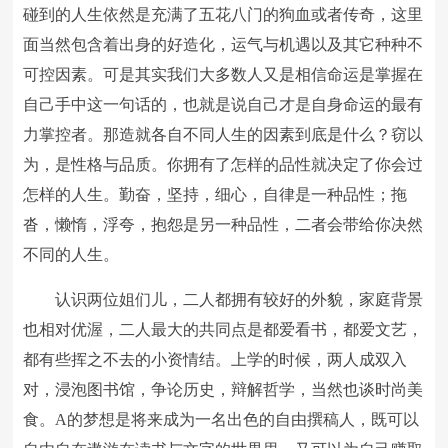
碰到的人生依然是充满了五花八门的狗血或者传奇，这里
面当然包含着出身的好造化，运气与机遇以及其它种种不
可控因素。可是其实我们大多数人又是相信命运是掌握在
自己手中这一句话的，也就是说自己才是自身命运的最有
力掌控者。那造就各自不同人生的因素到底是什么？窃以
为，是性格与品质。你拥有了怎样的品性就决定了你会过
怎样的人生。勤奋，坚持，细心，自律是一种品性；拖
沓，懒惰，浮夸，抱怨是另一种品性，二者会带给你决然
不同的人生。
认识两位姐们儿，二人都拥有较好的外貌，家庭背景
也相对优渥，二人最大的共同点是都爱看书，都爱文艺，
都有些挥之不去的小资情结。上学的时候，两人成双入
对，浸泡图书馆，争论历史，辩解哲学，当然也谈时尚美
食。A的梦想是将来成为一名出色的自由撰稿人，既可以