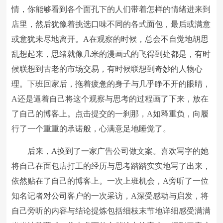
情，你能够看到各个面孔下的人们带着怎样的情绪进来到
店里，然后犹豫着挑选口味不同的各式面包，最后或满意
或意犹未尽地离开。A在观察的时候，总会不自觉地胡思
乱想起来，思绪就像几米的漫画式的飞得到处都是，有时
候联想到古老的市场交易，有时候联想到奇妙的人物心
理。下班回家后，拖着疲惫的身子与几乎睁不开的眼睛，
A还是逼着自己将这个观察与思考的过程画了下来，放在
了自己的博客上。点击提交的一刹那，A如释重负，向履
行了一个重重的承诺般，心满意足地睡觉了。
后来，A换到了一家广告公司做文案。喜欢写字的她
将自己在面包店打工的经历与思考踏踏实实地写了出来，
依然贴在了自己的博客上。一次上班机会，A旁听了一位
知名记者对公司客户的一次采访，A深受感动与启发，将
自己旁听的内容与结论提炼包括细枝末节地详细感受满满