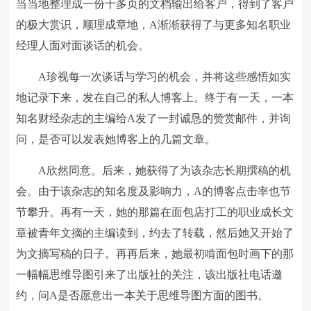
当当地整理成一份十多页的文档输出给客户，得到了客户
的极大赏识，顺理成章地，A渐渐获得了与更多知名职业
经理人面对面谈话的机会。
A珍视每一次谈话与学习的机会，并将这些感悟如实
地记录下来，发在自己的私人博客上。终于有一天，一本
知名财经杂志的主编给A发了一封诚恳的赞赏邮件，并询
问，是否可以发表她博客上的几篇文章。
A欣然同意。后来，她获得了为该杂志长期撰稿的机
会。由于该杂志的知名度及影响力，A的博客点击率也节
节攀升。再有一天，她的那篇在面包店打工的职业成长文
章被青年文摘的主编读到，约去了转载，然后她又开始了
为文摘写稿的日子。再再后来，她最初啃面包时画下的那
一幅幅思维导图引来了出版社的关注，该出版社电话邀
约，问A是否愿意出一本关于思维导图方面的图书。