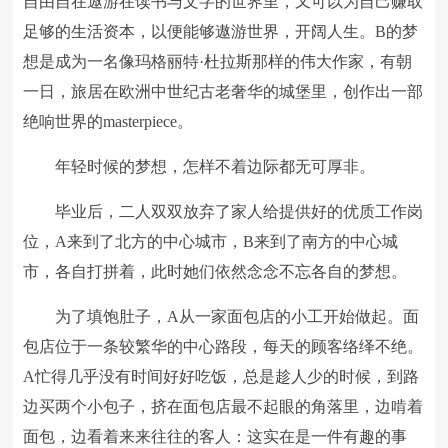
自由自在遨游在读书与文字的世界里，又可以为自己赚取
足够的生活资本，以便能够遨游世界，开阔人生。B的梦
想是成为一名像玛格丽特·杜拉斯那样的伟大作家，有朝
一日，旅居在欧洲中世纪古老奢华的城堡里，创作出一部
绝响世界的masterpiece。
年轻时候的梦想，怎样不着边际都无可厚非。
毕业后，二人双双放弃了家人给提供好的优质工作岗
位，A来到了北方的中心城市，B来到了南方的中心城
市，各自打拼着，此时她们依然念念不忘各自的梦想。
为了填饱肚子，A从一家面包店的小工开始做起。面
包店位于一条较繁华的中心路段，每天的顾客络绎不绝。
A忙得几乎没有时间好好吃饭，总是趁人少的时候，到路
边买两个小包子，挤在面包店最不起眼的角落里，边啃着
面包，边看着来来往往的客人：这实在是一件有趣的事