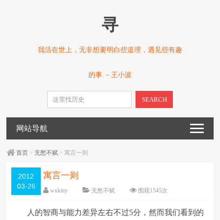
寻
我活在世上，无非想要明白些道理，遇见些有趣
的事.－王小波
SEARCH
网站导航
首页
>
无愁不赋
> 寓言一则
寓言一则
2012
03-26
wxkitty
无愁不赋
围观
1545
次
一条评论
编辑日期：
2012-03-26
人的智商与能力差异左右不过5分，然而我们看到的
字体：
大
中
小