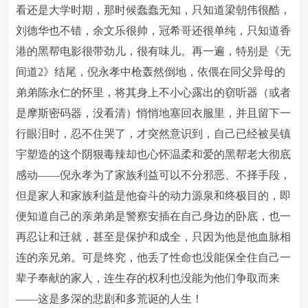
看还是大学时期，那时候蠢蠢无知，只知道梁朝伟很酷，
刘德华也不错，余文乐很帅，冠希哥还很单纯，只知道香
港的黑帮电影很带劲儿，很有味儿。再一遍，特别是《无
间道2》结尾，倪永孝中枪轰然倒地，依偎在同父异母的
弟弟陈永仁的怀里，将其身上不小心露出的窃听器（或者
是摩斯密码器，没看清）悄悄地塞回衣服里，并且留下一
行眼泪时，忍不住哭了，才突然意识到，自己已经被吴镇
宇塑造的这个阴狠毒辣却也心怀温柔和爱的黑帮老大彻底
感动——倪永孝为了家族利益可以不分邪恶、不择手段，
但是家人和家族利益是他奋斗的动力源泉和终极目的，即
便知道自己的亲弟弟是警察安插在自己身边的卧底，也一
再忍让和迁就，甚至是保护和成全，只因为他是他血脉相
连的亲兄弟。可是终究，他丢了性命也没能保全住自己一
辈子奉献的家人，连生存的权利也没能为他们争取而来
——这是多深的悲剧和多荒诞的人生！