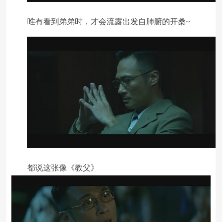
唯有看到弟弟时，才会流露出发自肺腑的开桑~
都说这张像《教父》